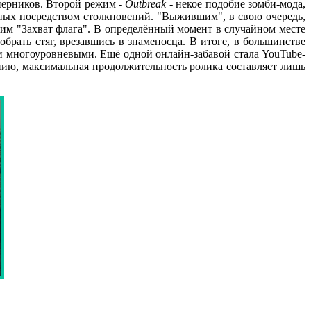
перников. Второй режим -
Outbreak
- некое подобие зомби-мода,
ьных посредством столкновений. "Выжившим", в свою очередь,
жим "Захват флага". В определённый момент в случайном месте
обрать стяг, врезавшись в знаменосца. В итоге, в большинстве
ли многоуровневыми. Ещё одной онлайн-забавой стала YouTube-
нию, максимальная продолжительность ролика составляет лишь