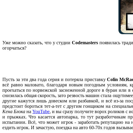
Уже можно сказать, что у студии
Codemasters
появилась тради
огорчаться?
Пусть за эти два года серия и потеряла приставку
Colin McRa
всё равно маловато, благодаря новым погодным условиям, к
проехаться по норвежской заснеженной дороге в буран или в
снизилась общая скорость, зато резвость машин стала ощутиме
другие кажутся лишь довеском или разбавкой, и всё из-за по
предстоит бороться тет-а-тет с другим гонщиком на специаль
Кена Блока
на
YouTube
, и вы сразу получите ворох роликов с
и прыжках. Что касается автопарка, то тут разработчикам 
испытании. Всё, что может игрок - заработать репутацию на
ездить игрок. И зачастую, поездка на авто 60-70х годов вызыв