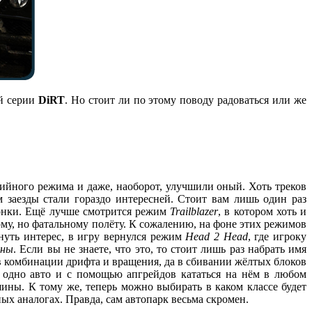
ой серии
DiRT
. Но стоит ли по этому поводу радоваться или же
лийного режима и даже, наоборот, улучшили оный. Хоть треков
 заезды стали гораздо интересней. Стоит вам лишь один раз
гонки. Ещё лучше смотрится режим
Trailblazer
, в котором хоть и
ому, но фатальному полёту. К сожалению, на фоне этих режимов
рнуть интерес, в игру вернулся режим
Head 2 Head
, где игроку
аны
. Если вы не знаете, что это, то стоит лишь раз набрать имя
в комбинации дрифта и вращения, да в сбивании жёлтых блоков
ь одно авто и с помощью апгрейдов кататься на нём в любом
ины. К тому же, теперь можно выбирать в каком классе будет
ных аналогах. Правда, сам автопарк весьма скромен.