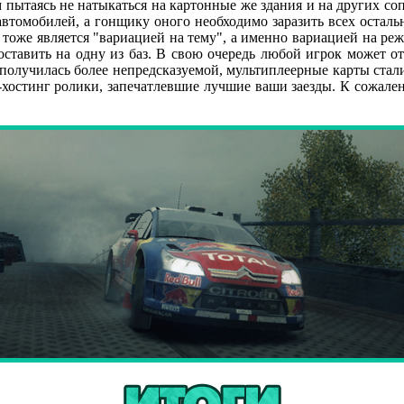
пытаясь не натыкаться на картонные же здания и на других со
автомобилей, а гонщику оного необходимо заразить всех остал
 тоже является "вариацией на тему", а именно вариацией на ре
оставить на одну из баз. В свою очередь любой игрок может от
а получилась более непредсказуемой, мультиплеерные карты ста
о-хостинг ролики, запечатлевшие лучшие ваши заезды. К сожале