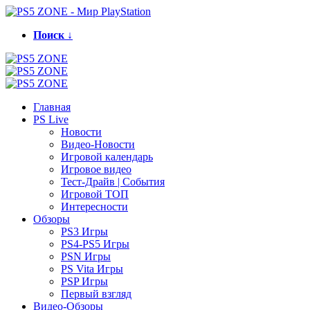
Поиск ↓
Главная
PS Live
Новости
Видео-Новости
Игровой календарь
Игровое видео
Тест-Драйв | События
Игровой ТОП
Интересности
Обзоры
PS3 Игры
PS4-PS5 Игры
PSN Игры
PS Vita Игры
PSP Игры
Первый взгляд
Видео-Обзоры