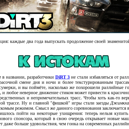
ция: каждые два года выпускать продолжение своей знаменит
e
в названии,
разработчики
DiRT 3
не стали избавляться от рал
расочной смене дня и ночи и более текстурированным трассам
 сумерки, и вы поймёте, насколько же похорошели раллийные 
е, и любое неверное движение стиком может привести к красочн
средственных и непримечательных трасс. Чтобы хоть как-то ве
ной трассе. Ну и главной "фишкой" игры стали заезды
Джимкх
 искомым режимом. Смысл же данного соревнования заключается 
пришлось пойти на некоторые ухищрения: теперь нельзя купит
 нового спонсора, который в свою очередь открывает новые маш
ает даже больше удовольствия, чем гонка на современных раллий