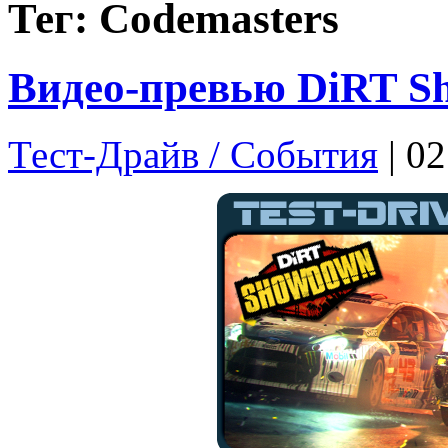
Тег: Codemasters
Видео-превью DiRT S
Тест-Драйв / Cобытия
| 0