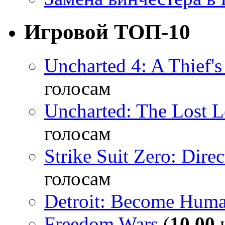
Игровой ТОП-10
Uncharted 4: A Thief'
голосам
Uncharted: The Lost 
голосам
Strike Suit Zero: Direc
голосам
Detroit: Become Hum
Freedom Wars
(
10,00
и