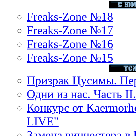
Freaks-Zone №18
Freaks-Zone №17
Freaks-Zone №16
Freaks-Zone №15
Призрак Цусимы. Пер
Одни из нас. Часть II
Конкурс от Kaermor
LIVE"
Замена винчестера в P