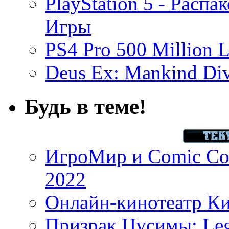
PlayStation 5 - Распа
Игры
PS4 Pro 500 Million L
Deus Ex: Mankind Divi
Будь в теме!
ИгроМир и Comic Con
2022
Онлайн-кинотеатр К
Призрак Цусимы: Leg