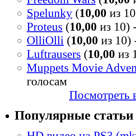
Spelunky
(
10,00
из 10
Proteus
(
10,00
из 10) 
OlliOlli
(
10,00
из 10) 
Luftrausers
(
10,00
из 1
Muppets Movie Advent
голосам
Посмотреть в
Популярные статьи
HD видео на PS3 (mkv