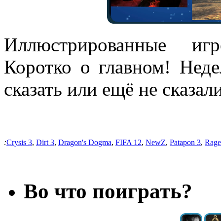
Иллюстрированные и
Коротко о главном! Нед
сказать или ещё не сказали
:
Crysis 3
,
Dirt 3
,
Dragon's Dogma
,
FIFA 12
,
NewZ
,
Patapon 3
,
Rage
Во что поиграть?