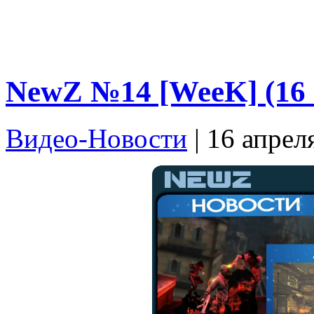
NewZ №14 [WeeK] (16 
Видео-Новости
| 16 апрел