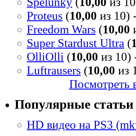
Spelunky
(
10,00
из 10
Proteus
(
10,00
из 10) 
Freedom Wars
(
10,00
и
Super Stardust Ultra
(
OlliOlli
(
10,00
из 10) 
Luftrausers
(
10,00
из 1
Посмотреть в
Популярные статьи
HD видео на PS3 (mkv