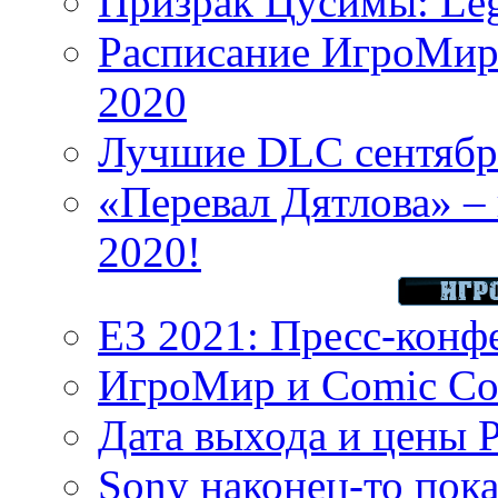
Призрак Цусимы: Leg
Расписание ИгроМир 
2020
Лучшие DLC сентября
«Перевал Дятлова» – 
2020!
E3 2021: Пресс-конф
ИгроМир и Comic Con
Дата выхода и цены 
Sony наконец-то показ