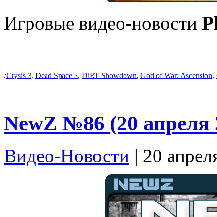
Игровые видео-новости
P
:
Crysis 3
,
Dead Space 3
,
DiRT Showdown
,
God of War: Ascension
,
NewZ №86 (20 апреля 
Видео-Новости
| 20 апрел