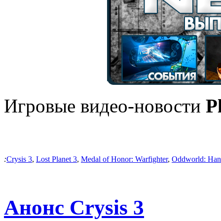
Игровые видео-новости
P
:
Crysis 3
,
Lost Planet 3
,
Medal of Honor: Warfighter
,
Oddworld: Han
Анонс Crysis 3