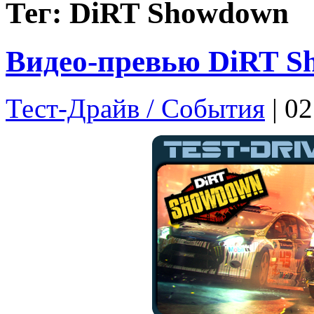
Тег: DiRT Showdown
Видео-превью DiRT S
Тест-Драйв / Cобытия
| 0