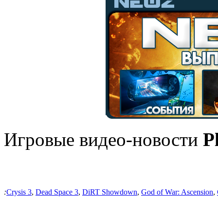
Игровые видео-новости
P
:
Crysis 3
,
Dead Space 3
,
DiRT Showdown
,
God of War: Ascension
,