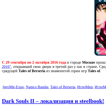
С 29 сентября по 2 октября 2016 года
в городе
Москве
прошл
2016"
, открывший свои двери в третий раз у нас в стране. С
грядущей
Tales of Berseria
из знаменитой серии игр
Tales of
.
:
IgroMir-Expo
,
Namco Bandai
,
Tales of Berseria
,
ИгроМир
,
ИгроМ
Dark Souls II – локализация и steelbook!