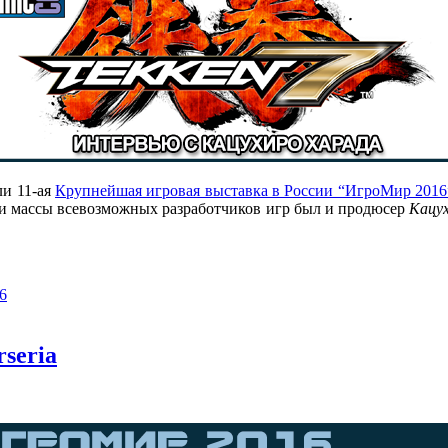
и 11-ая
Крупнейшая игровая выставка в России “ИгроМир 2016
реди массы всевозможных разработчиков игр был и продюсер
Кацу
6
seria