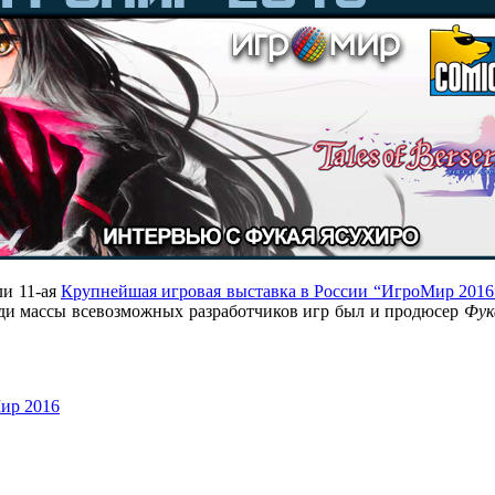
и 11-ая
Крупнейшая игровая выставка в России “ИгроМир 2016
реди массы всевозможных разработчиков игр был и продюсер
Фук
ир 2016