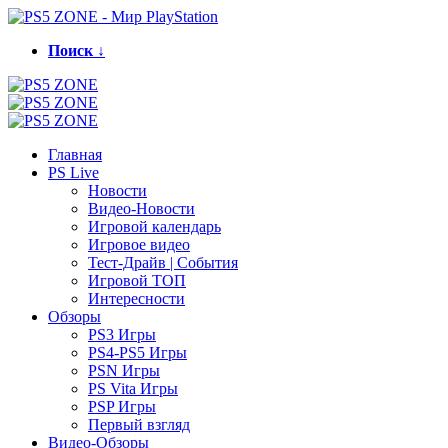
Поиск ↓
Главная
PS Live
Новости
Видео-Новости
Игровой календарь
Игровое видео
Тест-Драйв | События
Игровой ТОП
Интересности
Обзоры
PS3 Игры
PS4-PS5 Игры
PSN Игры
PS Vita Игры
PSP Игры
Первый взгляд
Видео-Обзоры