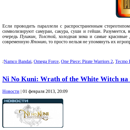
Если проводить параллели с распространенным стереотипо
символизируют самураи, сакура, суши и гейши. Разумеется, 
очередь
Пушкин, Толстой
, холодная зима и самые красивые 
современную
Японию
, то просто нельзя не упомянуть их игро
:
Namco Bandai
,
Omega Force
,
One Piece: Pirate Warriors 2
,
Tecmo 
Ni No Kuni: Wrath of the White Witch на
Новости
| 01 февраля 2013, 20:09