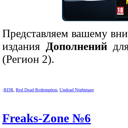
Представляем вашему вни
издания
Дополнений
дл
(Регион 2).
:
RDR
,
Red Dead Redemption
,
Undead Nightmare
Freaks-Zone №6