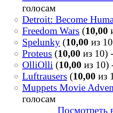
голосам
Detroit: Become Hum
Freedom Wars
(
10,00
и
Spelunky
(
10,00
из 10
Proteus
(
10,00
из 10) 
OlliOlli
(
10,00
из 10) 
Luftrausers
(
10,00
из 1
Muppets Movie Advent
голосам
Посмотреть в