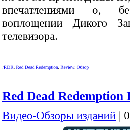
впечатлениями о, бе
воплощении Дикого За
телевизора.
:
RDR
,
Red Dead Redemption
,
Review
,
Обзор
Red Dead Redemption L
Видео-Обзоры изданий
| 