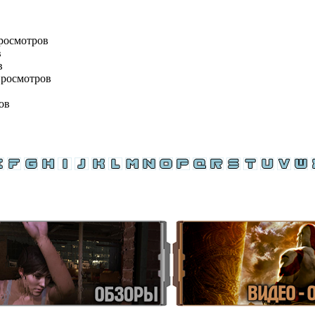
просмотров
в
в
просмотров
ов