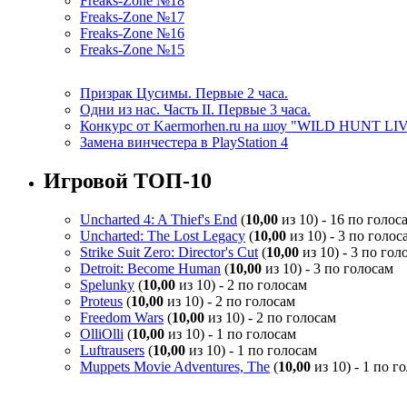
Freaks-Zone №18
Freaks-Zone №17
Freaks-Zone №16
Freaks-Zone №15
Призрак Цусимы. Первые 2 часа.
Одни из нас. Часть II. Первые 3 часа.
Конкурс от Kaermorhen.ru на шоу "WILD HUNT LI
Замена винчестера в PlayStation 4
Игровой ТОП-10
Uncharted 4: A Thief's End
(
10,00
из 10) - 16 по голос
Uncharted: The Lost Legacy
(
10,00
из 10) - 3 по голос
Strike Suit Zero: Director's Cut
(
10,00
из 10) - 3 по гол
Detroit: Become Human
(
10,00
из 10) - 3 по голосам
Spelunky
(
10,00
из 10) - 2 по голосам
Proteus
(
10,00
из 10) - 2 по голосам
Freedom Wars
(
10,00
из 10) - 2 по голосам
OlliOlli
(
10,00
из 10) - 1 по голосам
Luftrausers
(
10,00
из 10) - 1 по голосам
Muppets Movie Adventures, The
(
10,00
из 10) - 1 по г