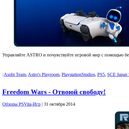
Управляйте ASTRO и почувствуйте игровой мир с помощью бес
:
Asobi Team
,
Astro's Playroom
,
PlaystationStudios
,
PS5
,
SCE Japan 
Freedom Wars - Отвоюй свободу!
Обзоры PSVita-Игр
| 31 октября 2014