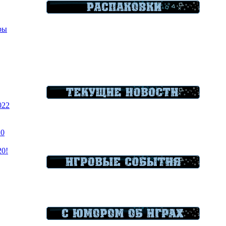
гры
022
20
20!