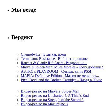
Мы везде
Вердикт
Chernobylite - Будь как дома
Terminator: Resistance - Война за прошлое
Ratchet & Clank: Rift Apart - Раздвоение...
Marvel's Spider-Man: Miles Morales - Кому добавки?
ASTRO's PLAYROOM - Слышь, купи PS5!
MAFIA: Definitive Edition - Мафия не меняется...
Pixel Devil and the Broken Cartridge - Назад в 90-ые
Видео-ревью на Marvel's Spider-Man
Видео-ревью на Uncharted 4: A Thief's End
Видео-ревью на Strength of the Sword 3
Видео-ревью на Max Payne 3