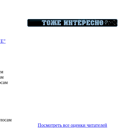
VE"
ам
ам
осам
олосам
Посмотреть все оценки читателей