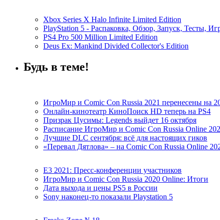
Xbox Series X Halo Infinite Limited Edition
PlayStation 5 - Распаковка, Обзор, Запуск, Тесты, И
PS4 Pro 500 Million Limited Edition
Deus Ex: Mankind Divided Collector's Edition
Будь в теме!
ИгроМир и Comic Con Russia 2021 перенесены на 2
Онлайн-кинотеатр КиноПоиск HD теперь на PS4
Призрак Цусимы: Legends выйдет 16 октября
Расписание ИгроМир и Comic Con Russia Online 20
Лучшие DLC сентября: всё для настоящих гиков
«Перевал Дятлова» – на Comic Con Russia Online 20
E3 2021: Пресс-конференции участников
ИгроМир и Comic Con Russia 2020 Online: Итоги
Дата выхода и цены PS5 в России
Sony наконец-то показали Playstation 5