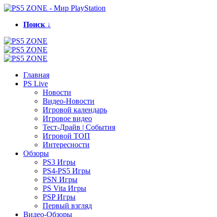
Поиск ↓
Главная
PS Live
Новости
Видео-Новости
Игровой календарь
Игровое видео
Тест-Драйв | События
Игровой ТОП
Интересности
Обзоры
PS3 Игры
PS4-PS5 Игры
PSN Игры
PS Vita Игры
PSP Игры
Первый взгляд
Видео-Обзоры