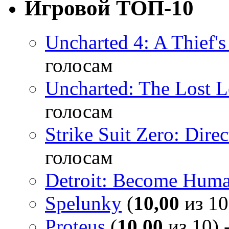
Игровой ТОП-10
Uncharted 4: A Thief'
голосам
Uncharted: The Lost 
голосам
Strike Suit Zero: Direc
голосам
Detroit: Become Hum
Spelunky
(
10,00
из 10
Proteus
(
10,00
из 10) 