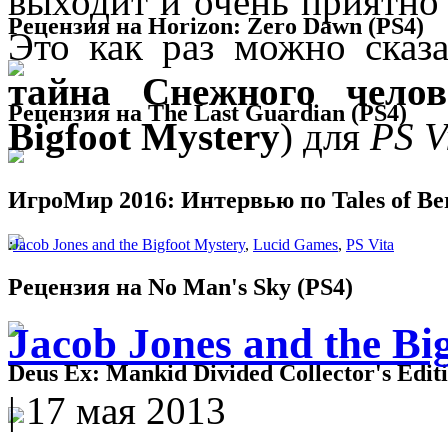
выходит и очень приятно 
Рецензия на Horizon: Zero Dawn (PS4)
Это как раз можно сказ
тайна Снежного челов
Рецензия на The Last Guardian (PS4)
Bigfoot Mystery
) для
PS V
ИгроМир 2016: Интервью по Tales of Ber
:
Jacob Jones and the Bigfoot Mystery
,
Lucid Games
,
PS Vita
Рецензия на No Man's Sky (PS4)
Jacob Jones and the Bi
Deus Ex: Mankid Divided Collector's Edit
| 17 мая 2013