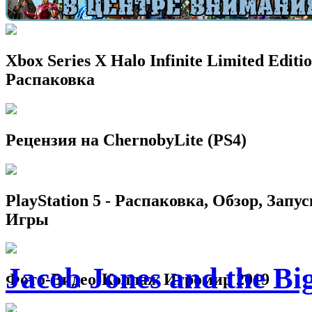
Xbox Series X Halo Infinite Limited Editio
Распаковка
Рецензия на ChernobyLite (PS4)
PlayStation 5 - Распаковка, Обзор, Запус
Игры
Jacob Jones and the B
Фото-Видео-Коллаж Игромир 2019