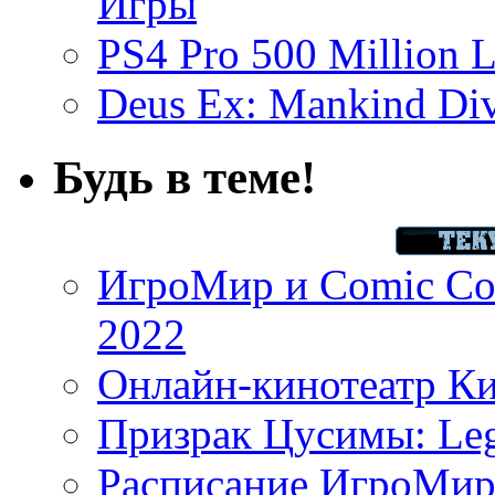
Игры
PS4 Pro 500 Million L
Deus Ex: Mankind Divi
Будь в теме!
ИгроМир и Comic Con
2022
Онлайн-кинотеатр К
Призрак Цусимы: Leg
Расписание ИгроМир 