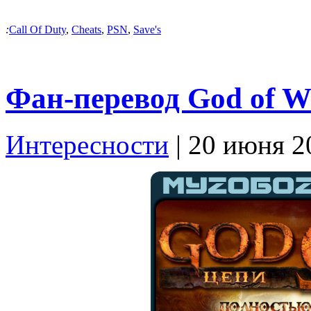
:
Call Of Duty
,
Cheats
,
PSN
,
Save's
Фан-перевод God of W
Интересности
| 20 июня 2