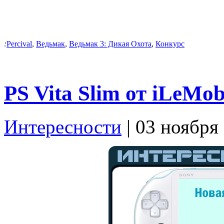
:
Percival
,
Ведьмак
,
Ведьмак 3: Дикая Охота
,
Конкурс
PS Vita Slim от iLeMob
Интересности
| 03 ноября