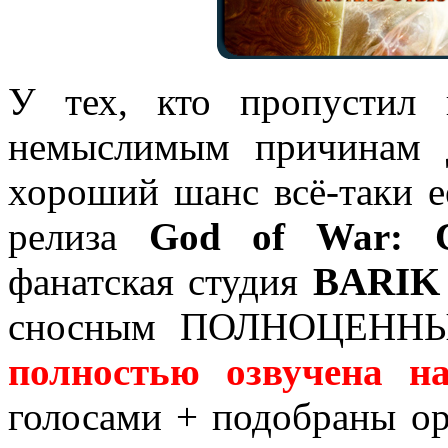
У тех, кто пропустил
немыслимым причинам 
хороший шанс всё-таки е
релиза
God of War: C
фанатская студия
BARIK 
сносным ПОЛНОЦЕННЫМ
полностью озвучена н
голосами + подобраны о