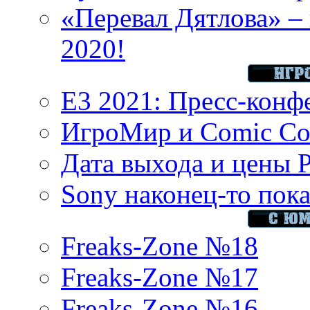
«Перевал Дятлова» – 
2020!
E3 2021: Пресс-конф
ИгроМир и Comic Con
Дата выхода и цены 
Sony наконец-то показ
Freaks-Zone №18
Freaks-Zone №17
Freaks-Zone №16