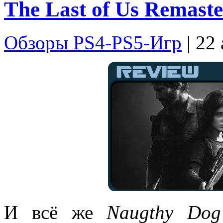
The Last of Us Remast
Обзоры PS4-PS5-Игр
| 22
И всё же
Naugthy Dog