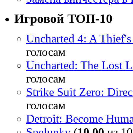
Игровой ТОП-10
Uncharted 4: A Thief'
голосам
Uncharted: The Lost 
голосам
Strike Suit Zero: Direc
голосам
Detroit: Become Hum
Spelunky
(
10,00
из 10