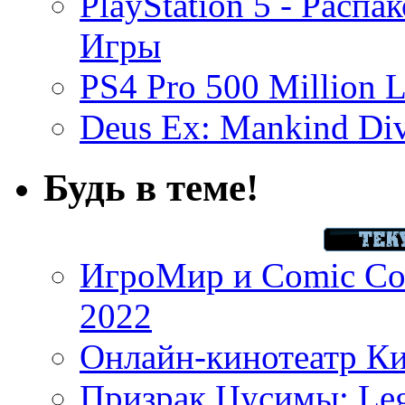
PlayStation 5 - Распа
Игры
PS4 Pro 500 Million L
Deus Ex: Mankind Divi
Будь в теме!
ИгроМир и Comic Con
2022
Онлайн-кинотеатр К
Призрак Цусимы: Leg