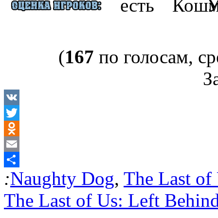
(
167
по голосам, ср
За
VK
Twitter
Odnoklassniki
Email
:
Naughty Dog
,
The Last of
Отправить
The Last of Us: Left Behin