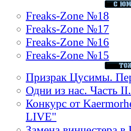
Freaks-Zone №18
Freaks-Zone №17
Freaks-Zone №16
Freaks-Zone №15
Призрак Цусимы. Пер
Одни из нас. Часть II
Конкурс от Kaermor
LIVE"
Замена винчестера в P