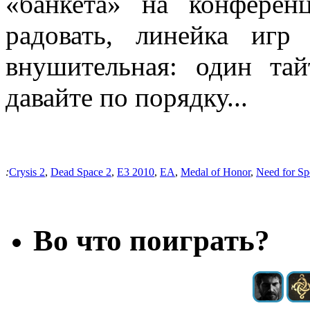
«банкета» на конфере
радовать, линейка игр
внушительная: один та
давайте по порядку...
:
Crysis 2
,
Dead Space 2
,
E3 2010
,
EA
,
Medal of Honor
,
Need for Sp
Во что поиграть?