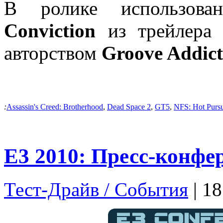
В ролике использован
Conviction
из трейлер
авторством
Groove Addict
:
Assassin's Creed: Brotherhood
,
Dead Space 2
,
GT5
,
NFS: Hot Pursu
E3 2010: Пресс-конфе
Тест-Драйв / Cобытия
| 1