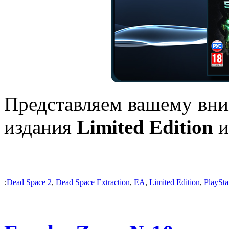
Представляем вашему вни
издания
Limited Edition
и
:
Dead Space 2
,
Dead Space Extraction
,
EA
,
Limited Edition
,
PlaySt