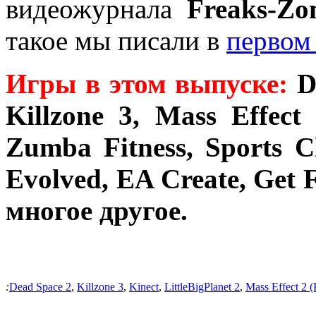
видеожурнала
Freaks-Zo
такое мы писали в
первом
Игры в этом выпуске:
D
Killzone 3, Mass Effect
Zumba Fitness, Sports C
Evolved, EA Create, Get F
многое другое.
:
Dead Space 2
,
Killzone 3
,
Kinect
,
LittleBigPlanet 2
,
Mass Effect 2 