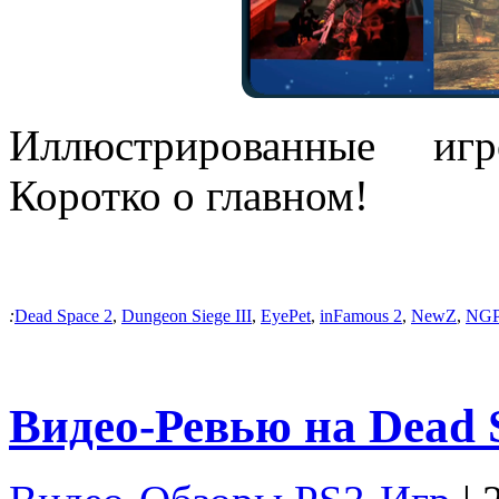
Иллюстрированные и
Коротко о главном!
:
Dead Space 2
,
Dungeon Siege III
,
EyePet
,
inFamous 2
,
NewZ
,
NG
Видео-Ревью на Dead 