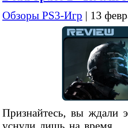
Обзоры PS3-Игр
| 13 февр
Признайтесь, вы ждали 
уснули лишь на время…