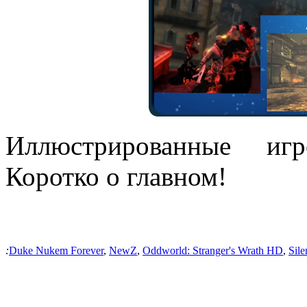
Иллюстрированные и
Коротко о главном!
:
Duke Nukem Forever
,
NewZ
,
Oddworld: Stranger's Wrath HD
,
Sile