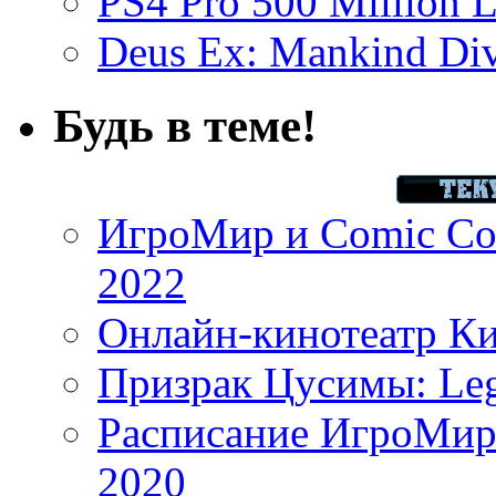
PS4 Pro 500 Million L
Deus Ex: Mankind Divi
Будь в теме!
ИгроМир и Comic Con
2022
Онлайн-кинотеатр К
Призрак Цусимы: Leg
Расписание ИгроМир 
2020