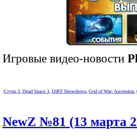
Игровые видео-новости
P
:
Crysis 3
,
Dead Space 3
,
DiRT Showdown
,
God of War: Ascension
,
NewZ №81 (13 марта 2