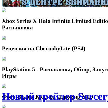
Xbox Series X Halo Infinite Limited Editio
Распаковка
Рецензия на ChernobyLite (PS4)
PlayStation 5 - Распаковка, Обзор, Запус
Игры
Новый трейлер Sorcer
Фото-Видео-Коллаж Игромир 2019