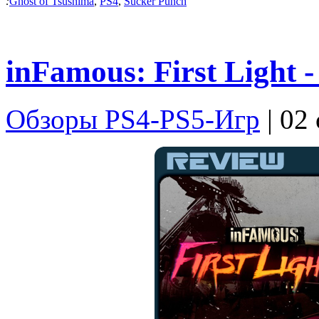
:
Ghost of Tsushima
,
PS4
,
Sucker Punch
inFamous: First Light
Обзоры PS4-PS5-Игр
| 02