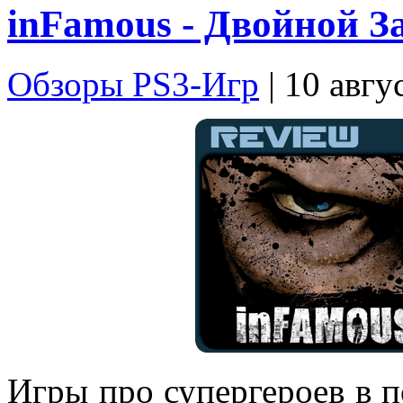
inFamous - Двойной З
Обзоры PS3-Игр
| 10 авгу
Игры про супергероев в п