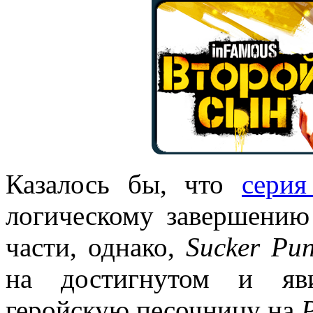
Казалось бы, что
сери
логическому завершени
части, однако,
Sucker Pu
на достигнутом и яв
геройскую песочницу на
P