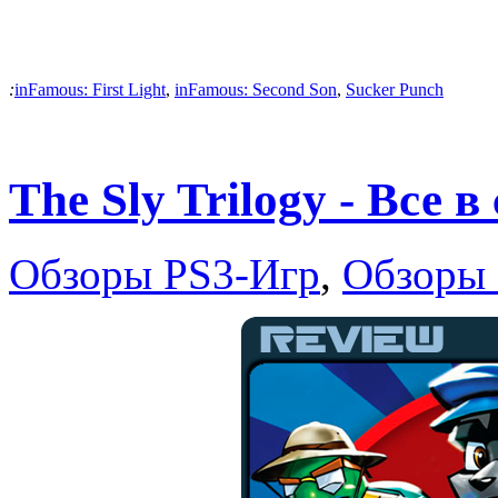
:
inFamous: First Light
,
inFamous: Second Son
,
Sucker Punch
The Sly Trilogy - Все в
Обзоры PS3-Игр
,
Обзоры 