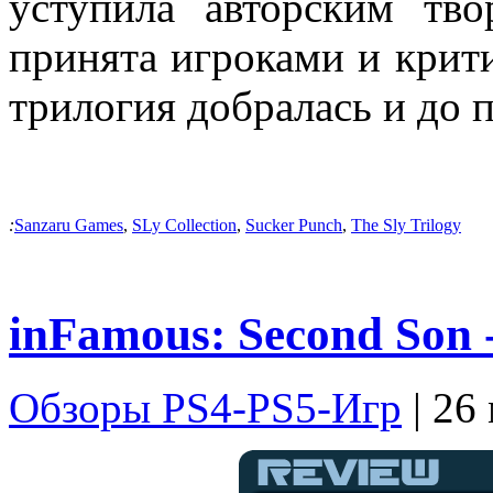
уступила авторским тв
принята игроками и крит
трилогия добралась и до 
:
Sanzaru Games
,
SLy Collection
,
Sucker Punch
,
The Sly Trilogy
inFamous: Second Son 
Обзоры PS4-PS5-Игр
| 26