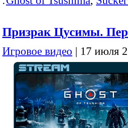
:
Ghost of Tsushima
,
Sucker
Призрак Цусимы. Перв
Игровое видео
| 17 июля 