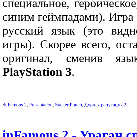
специальное, героическо
синим геймпадами). Игра 
русский язык (это вид
игры). Скорее всего, ост
оригинал, сменив язы
PlayStation 3
.
:
inFamous 2
,
Presentation
,
Sucker Punch
,
Дурная репутация 2
inFamous 2 - Ураган с