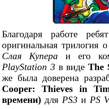
Благодаря работе реб
оригинальная трилогия 
Слая Купера
и его ком
PlayStation 3
в виде
The 
же была доверена разра
Cooper: Thieves in T
времени)
для
PS3
и
PS V