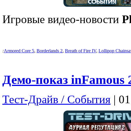
Игровые видео-новости
P
:
Armored Core 5
,
Borderlands 2
,
Breath of Fire IV
,
Lollipop Chains
Демо-показ inFamous 
Тест-Драйв / Cобытия
| 0